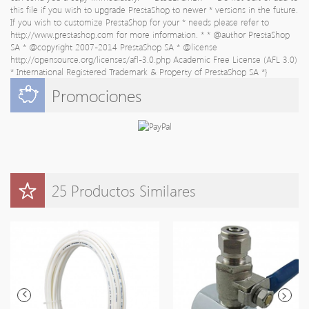
this file if you wish to upgrade PrestaShop to newer * versions in the future.
If you wish to customize PrestaShop for your * needs please refer to
http://www.prestashop.com for more information. * * @author PrestaShop
SA
* @copyright 2007-2014 PrestaShop SA * @license
http://opensource.org/licenses/afl-3.0.php Academic Free License (AFL 3.0)
* International Registered Trademark & Property of PrestaShop SA *}
Promociones
25 Productos Similares