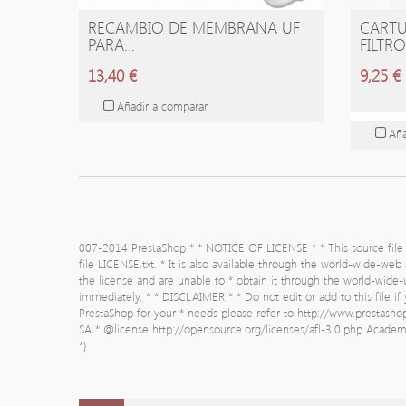
RECAMBIO DE MEMBRANA UF
CARTU
AÑADIR A LA CESTA
A
PARA...
FILTRO
13,40 €
9,25 €
Añadir a comparar
Aña
007-2014 PrestaShop * * NOTICE OF LICENSE * * This source file i
file LICENSE.txt. * It is also available through the world-wide-web
the license and are unable to * obtain it through the world-wide
immediately. * * DISCLAIMER * * Do not edit or add to this file i
PrestaShop for your * needs please refer to http://www.prestash
SA * @license http://opensource.org/licenses/afl-3.0.php Academi
*}