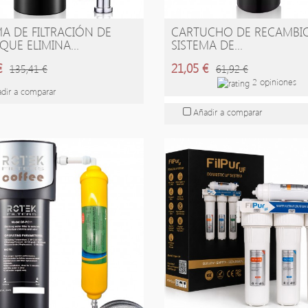
MA DE FILTRACIÓN DE
CARTUCHO DE RECAMBI
ÑADIR A LA CESTA
AÑADIR A LA CESTA
QUE ELIMINA...
SISTEMA DE...
€
21,05 €
135,41 €
61,92 €
2 opiniones
dir a comparar
Añadir a comparar