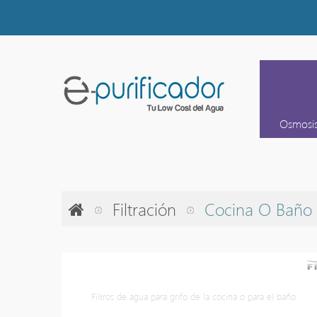
Osmosi
Filtración
Cocina O Baño
Cocina o Baño
Filtros de agua para grifo de la cocina o para el baño