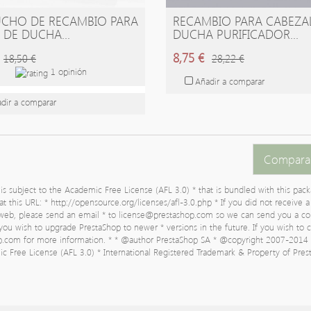
CHO DE RECAMBIO PARA
RECAMBIO PARA CABEZA
ÑADIR A LA CESTA
AÑADIR A LA CESTA
 DE DUCHA...
DUCHA PURIFICADOR...
8,75 €
18,50 €
28,22 €
1 opinión
Añadir a comparar
dir a comparar
Comparar
s subject to the Academic Free License (AFL 3.0) * that is bundled with this pack
 at this URL: * http://opensource.org/licenses/afl-3.0.php * If you did not receive 
-web, please send an email * to
license@prestashop.com
so we can send you a co
f you wish to upgrade PrestaShop to newer * versions in the future. If you wish to
op.com for more information. * * @author PrestaShop SA
* @copyright 2007-2014 
c Free License (AFL 3.0) * International Registered Trademark & Property of Pre