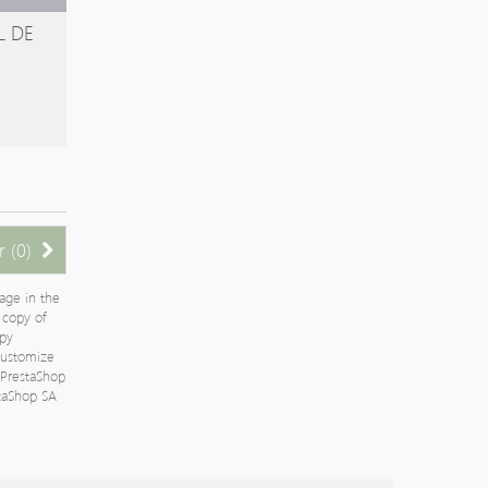
L DE
 (
0
)
age in the
a copy of
py
 customize
PrestaShop
staShop SA