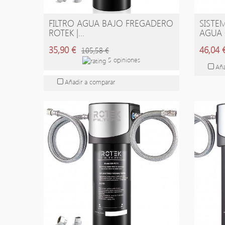
FILTRO AGUA BAJO FREGADERO
SISTE
AÑADIR A LA CESTA
A
ROTEK |...
AGUA 
35,90 €
46,04 
105,58 €
5 opiniones
Aña
Añadir a comparar