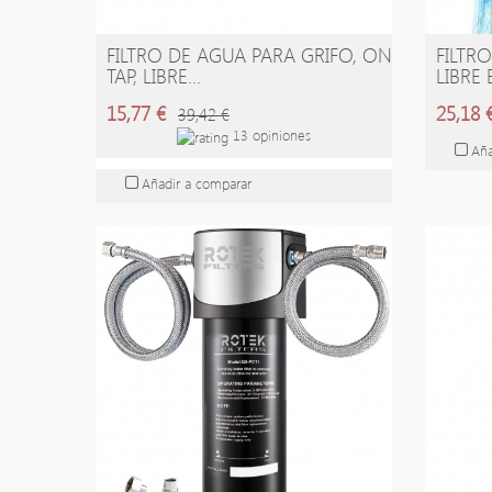
FILTRO DE AGUA PARA GRIFO, ON
FILTR
AÑADIR A LA CESTA
A
TAP, LIBRE...
LIBRE 
15,77 €
25,18 
39,42 €
13 opiniones
Aña
Añadir a comparar