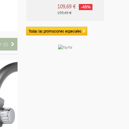
109,69 €
-45%
199,43 €
Todas las promociones especiales
 (
0
)