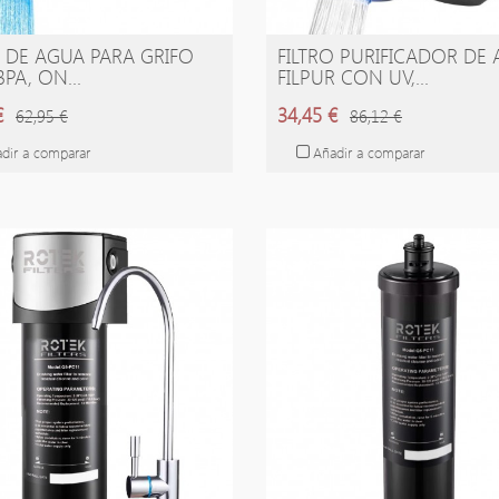
O DE AGUA PARA GRIFO
FILTRO PURIFICADOR DE
ÑADIR A LA CESTA
AÑADIR A LA CESTA
BPA, ON...
FILPUR CON UV,...
€
34,45 €
62,95 €
86,12 €
dir a comparar
Añadir a comparar