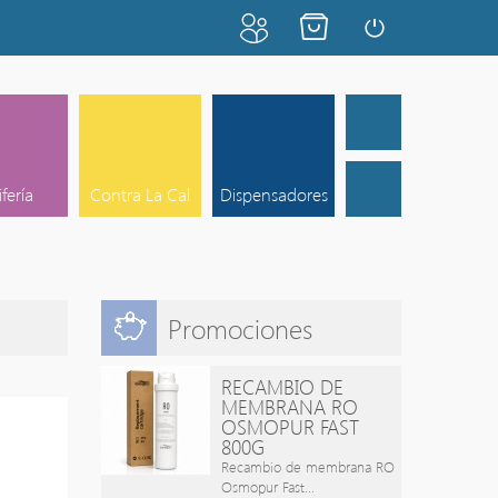
ifería
Contra La Cal
Dispensadores
Promociones
RECAMBIO DE
MEMBRANA RO
OSMOPUR FAST
800G
Recambio de membrana RO
Osmopur Fast...