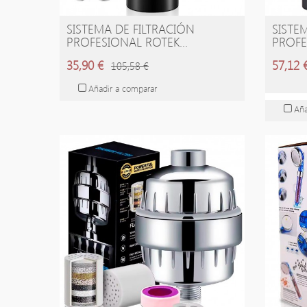
SISTEMA DE FILTRACIÓN
SISTE
AÑADIR A LA CESTA
A
PROFESIONAL ROTEK...
PROFE
35,90 €
57,12 
105,58 €
Añadir a comparar
Aña