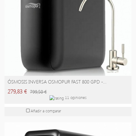
ÓSMOSIS INVERSA OSMOPUR FAST 800 GPD -...
AÑADIR A LA CESTA
279,83 €
799,50 €
11 opiniones
Añadir a comparar