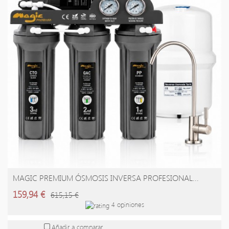
MAGIC PREMIUM ÓSMOSIS INVERSA PROFESIONAL...
AÑADIR A LA CESTA
159,94 €
615,15 €
4 opiniones
Añadir a comparar