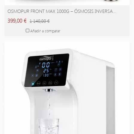
OSMOPUR FRONT MAX 1000G – ÓSMOSIS INVERSA...
AÑADIR A LA CESTA
399,00 €
1 140,00 €
Añadir a comparar