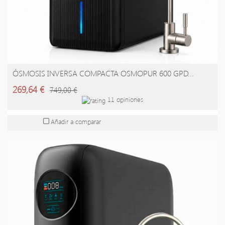
ÓSMOSIS INVERSA COMPACTA OSMOPUR 600 GPD...
AÑADIR A LA CESTA
269,64 €
749,00 €
11 opiniones
Añadir a comparar