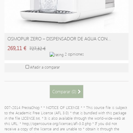
OSMOPUR ZERO – DISPENSADOR DE AGUA CON...
AÑADIR A LA CESTA
269,11 €
727,32 €
2 opiniones
Añadir a comparar
Comparar (
0
)
007-2014 PrestaShop * * NOTICE OF LICENSE * * This source file is subject
to the Academic Free License (AFL 3.0) * that is bundled with this package
in the file LICENSE.txt. * It is also available through the world-wide-web at
this URL: * http://opensource.org/licenses/afl-3.0.php * If you did not
receive a copy of the license and are unable to * obtain it through the