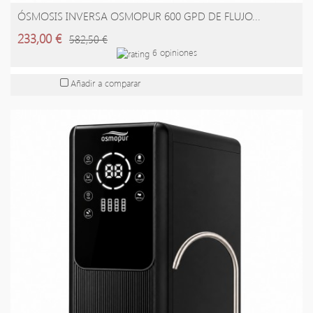
ÓSMOSIS INVERSA OSMOPUR 600 GPD DE FLUJO...
AÑADIR A LA CESTA
233,00 €
582,50 €
6 opiniones
Añadir a comparar