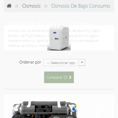
Osmosis
Osmosis De Bajo Consumo
Osmosis de Bajo Consumo
Osmosis con la última tecnología consumos de agua muy bajos.
Osmosis de Flujo Directo y Flujo Lateral. Para ahorrar en agua y
mantenimiento sin sacrificar la calidad. La última tecnología en
sistemas de osmosis inversa doméstico
Ordenar por
-- Seleccionar opción --
Comparar (
0
)