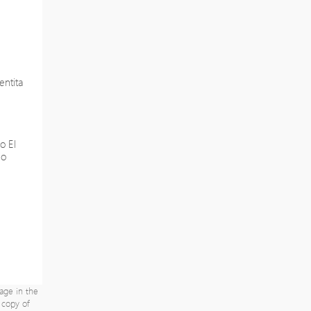
entita
o El
io
age in the
a copy of