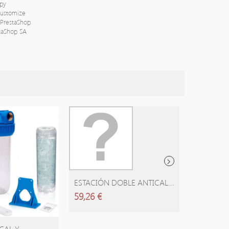
py
 customize
PrestaShop
staShop SA
AÑADIR CARRITO
ESTACIÓN DOBLE ANTICAL...
59,26 €
 CARRITO
AÑA
AL Y...
KIT DOBLE