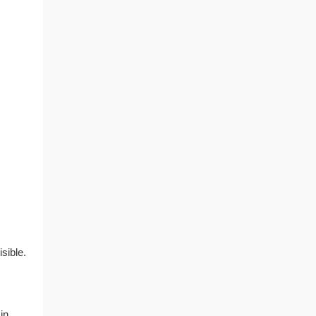
sible.
in