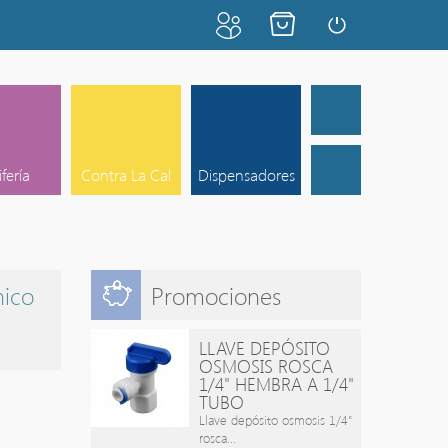
ifería
Contra La Cal
Dispensadores
nico
Promociones
LLAVE DEPÓSITO
OSMOSIS ROSCA
1/4" HEMBRA A 1/4"
TUBO
Llave depósito osmosis 1/4"
rosca...