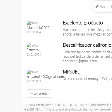
Haga cl
Excelente producto
Matamala2022
Hace poco que lo instalé, ya se 
15/03/2024
ahora la tienes que mezclar por
Descalificador caltronic
Ernesto
Hola por favor me podría decir c
11/01/2024
lado del led verde o del amarill
contierne@gmail.com
MIGUEL
pinyana140@gmail.com
De momento el montaje fácil y 
15/09/2023
Mostrar más
007-2014 PrestaShop * * NOTICE OF LICENSE * * This source file i
file LICENSE.txt. * It is also available through the world-wide-web