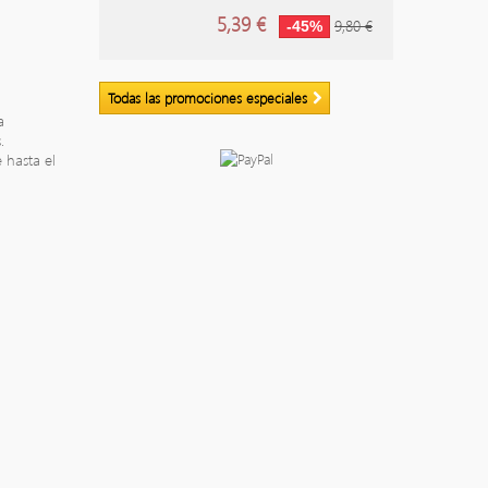
5,39 €
9,80 €
-45%
Todas las promociones especiales
a
.
 hasta el