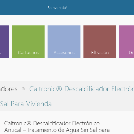
Bienvenido!
s
Cartuchos
Accesorios
Filtración
Gr
adores
Caltronic® Descalcificador Electró
Sal Para Vivienda
Caltronic® Descalcificador Electrónico
Antical – Tratamiento de Agua Sin Sal para