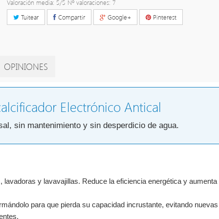
Valoración media:
5
/5 Nº valoraciones:
7
Tuitear
Compartir
Google+
Pinterest
OPINIONES
lcificador Electrónico Antical
 sal, sin mantenimiento y sin desperdicio de agua.
s, lavadoras y lavavajillas. Reduce la eficiencia energética y aumenta 
ormándolo para que pierda su capacidad incrustante, evitando nuevas
entes.