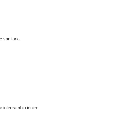
.
 sanitaria.
or intercambio iónico: