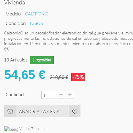
Vivienda
Modelo
CALTRONIC
Condición
Nuevo
Caltronic® es un descalcificador electrónico sin sal que previene y elimin
progresivamente las incrustaciones de cal en tuberías y electrodomésticos
Instalación en 15 minutos, sin mantenimiento y con ahorro energético de
8%.
10
Artículos
Disponible!
54,65 €
-75%
218,60 €
Cantidad:
AÑADIR A LA CESTA
Ver las 7 opiniones