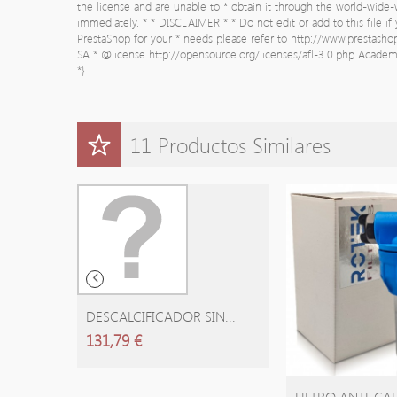
the license and are unable to * obtain it through the world-wide
immediately. * * DISCLAIMER * * Do not edit or add to this file i
PrestaShop for your * needs please refer to http://www.prestash
SA * @license http://opensource.org/licenses/afl-3.0.php Academi
*}
11 Productos Similares
AÑADIR CARRITO
DESCALCIFICADOR SIN...
131,79 €
AÑADIR C
FILTRO ANTI-CAL