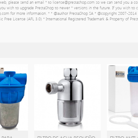
-web, please send an email * to
license@prestashop.com
so we can send you a co
f you wish to upgrade PrestaShop to newer * versions in the future. If you wish to
op.com for more information. * * @author PrestaShop SA
* @copyright 2007-2014 
c Free License (AFL 3.0) * International Registered Trademark & Property of Pre
ARRITO
AÑADIR CARRITO
AÑADIR
 PARA...
FILTRO DE AGUA PEQUEÑO...
FILTRO ANTI-C