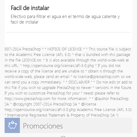
Facil de instalar
Efectivo para filtrar el agua en el termo de agua caliente y
facil de instalar
007-2014 PrestaShop * * NOTICE OF LICENSE * * This source file is subject
to the Academic Free License (AFL 3.0) * that is bundled with this package
in the file LICENSE.txt. * It is also available through the world-wide-web at
this URL: * http://opensource.org/licenses/afl-3.0.php * If you did not
receive a copy of the license and are unable to * obtain it through the
world-wide-web, please send an email * to
license@prestashop.com
so we
can send you a copy immediately. * * DISCLAIMER * * Do not edit or add to
this file if you wish to upgrade PrestaShop to newer * versions in the future.
If you wish to customize PrestaShop for your * needs please refer to
http://www.prestashop.com for more information. * * @author PrestaShop
SA
* @copyright 2007-2014 PrestaShop SA * @license
http://opensource.org/licenses/afl-3.0.php Academic Free License (AFL 3.0)
* International Registered Trademark & Property of PrestaShop SA *}
Promociones