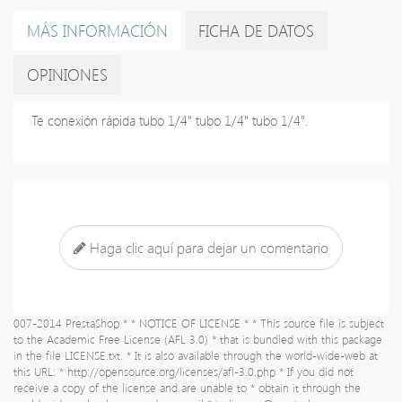
MÁS INFORMACIÓN
FICHA DE DATOS
OPINIONES
Te conexión rápida tubo 1/4" tubo 1/4" tubo 1/4".
Haga clic aquí para dejar un comentario
007-2014 PrestaShop * * NOTICE OF LICENSE * * This source file is subject
to the Academic Free License (AFL 3.0) * that is bundled with this package
in the file LICENSE.txt. * It is also available through the world-wide-web at
this URL: * http://opensource.org/licenses/afl-3.0.php * If you did not
receive a copy of the license and are unable to * obtain it through the