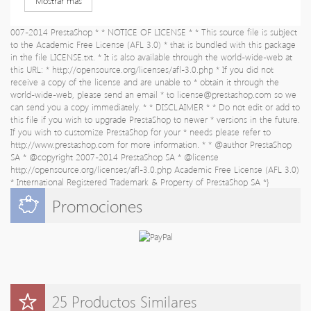
Mostrar más
007-2014 PrestaShop * * NOTICE OF LICENSE * * This source file is subject
to the Academic Free License (AFL 3.0) * that is bundled with this package
in the file LICENSE.txt. * It is also available through the world-wide-web at
this URL: * http://opensource.org/licenses/afl-3.0.php * If you did not
receive a copy of the license and are unable to * obtain it through the
world-wide-web, please send an email * to
license@prestashop.com
so we
can send you a copy immediately. * * DISCLAIMER * * Do not edit or add to
this file if you wish to upgrade PrestaShop to newer * versions in the future.
If you wish to customize PrestaShop for your * needs please refer to
http://www.prestashop.com for more information. * * @author PrestaShop
SA
* @copyright 2007-2014 PrestaShop SA * @license
http://opensource.org/licenses/afl-3.0.php Academic Free License (AFL 3.0)
* International Registered Trademark & Property of PrestaShop SA *}
Promociones
25 Productos Similares