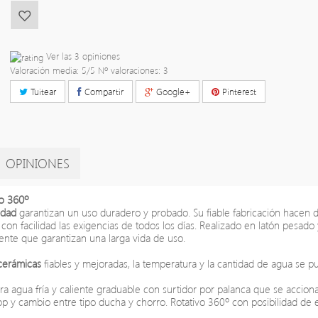
Ver las 3 opiniones
Valoración media:
5
/5 Nº valoraciones:
3
Tuitear
Compartir
Google+
Pinterest
OPINIONES
io 360º
lidad
garantizan un uso duradero y probado. Su fiable fabricación hacen d
con facilidad las exigencias de todos los días.
Realizado en latón pesado 
ente que garantizan una larga vida de uso.
 cerámicas
fiables y mejoradas, la temperatura y la cantidad de agua se 
a agua fría y caliente graduable con surtidor por palanca que se accion
p y cambio entre tipo ducha y chorro. Rotativo 360º con posibilidad de 