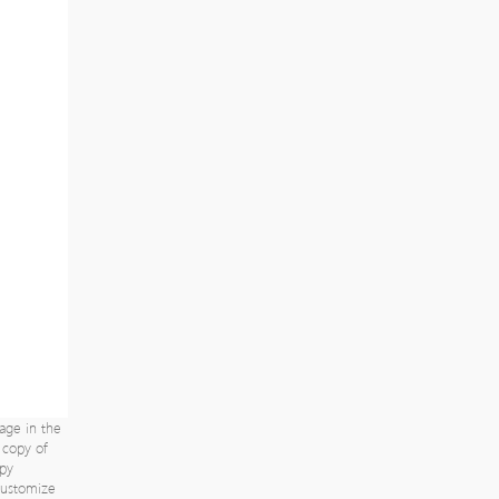
age in the
a copy of
py
 customize