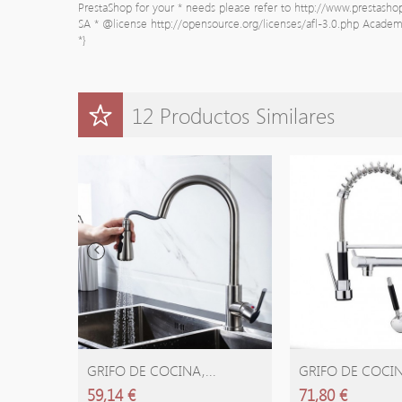
PrestaShop for your * needs please refer to http://www.prestash
SA * @license http://opensource.org/licenses/afl-3.0.php Academi
*}
12 Productos Similares
GRIFO DE COCINA,...
GRIFO DE COCIN
59,14 €
71,80 €