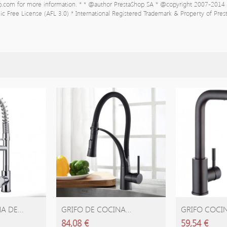
op.com for more information. * * @author PrestaShop SA
* @copyright 2007-2014 
c Free License (AFL 3.0) * International Registered Trademark & Property of Pre
A DE...
GRIFO DE COCINA...
GRIFO COCIN
84,08 €
59,54 €