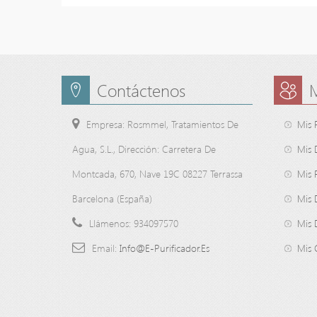
Contáctenos
Empresa: Rosmmel, Tratamientos De
Mis 
Agua, S.L., Dirección: Carretera De
Mis 
Montcada, 670, Nave 19C 08227 Terrassa
Mis 
Barcelona (España)
Mis 
Llámenos:
934097570
Mis 
Email:
Info@e-Purificador.es
Mis 