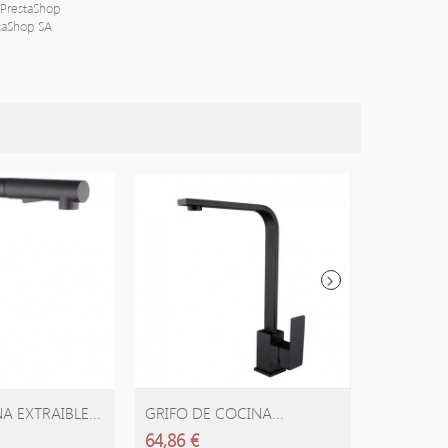
PrestaShop
staShop SA
A EXTRAIBLE...
GRIFO DE COCINA...
GRIFO DE
64,86 €
49,59 €