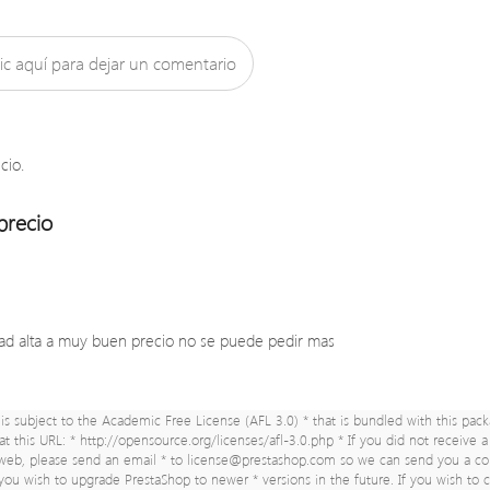
ic aquí para dejar un comentario
cio.
precio
idad alta a muy buen precio no se puede pedir mas
s subject to the Academic Free License (AFL 3.0) * that is bundled with this pack
 at this URL: * http://opensource.org/licenses/afl-3.0.php * If you did not receive 
-web, please send an email * to
license@prestashop.com
so we can send you a co
f you wish to upgrade PrestaShop to newer * versions in the future. If you wish to