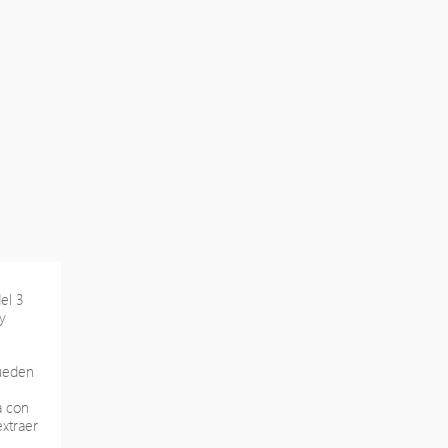
el 3
y
pueden
a con
extraer