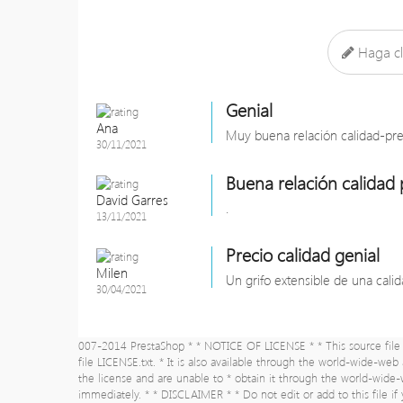
Haga cl
Genial
Ana
Muy buena relación calidad-pre
30/11/2021
Buena relación calidad 
David Garres
.
13/11/2021
Precio calidad genial
Milen
Un grifo extensible de una cal
30/04/2021
007-2014 PrestaShop * * NOTICE OF LICENSE * * This source file i
file LICENSE.txt. * It is also available through the world-wide-web
the license and are unable to * obtain it through the world-wide
immediately. * * DISCLAIMER * * Do not edit or add to this file i