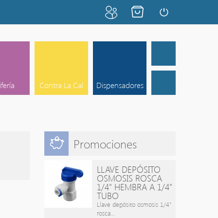
ifería
Contra La Cal
Dispensadores
Promociones
LLAVE DEPÓSITO
OSMOSIS ROSCA
1/4" HEMBRA A 1/4"
TUBO
Llave depósito osmosis 1/4"
rosca...