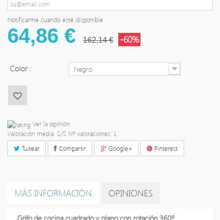
Notificarme cuando esté disponible
64,86 €
-60%
162,14 €
Color :
Negro
Ver la opinión
Valoración media:
5
/5 Nº valoraciones:
1
Tuitear
Compartir
Google+
Pinterest
MÁS INFORMACIÓN
OPINIONES
Grifo de cocina cuadrado y plano con rotación 360º