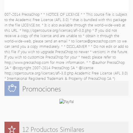
007-2014 PrestaShop * * NOTICE OF LICENSE * * This source file is subject
to the Academic Free License (AFL 3.0) * that is bundled with this package
in the file LICENSE.txt. * It is also available through the world-wide-web at
this URL: * http://opensource.org/licenses/afl-3.0.php * If you did not
receive a copy of the license and are unable to * obtain it through the
world-wide-web, please send an email * to
license@prestashop.com
so we
can send you a copy immediately. * * DISCLAIMER * * Do not edit or add to
this file if you wish to upgrade PrestaShop to newer * versions in the future.
If you wish to customize PrestaShop for your * needs please refer to
http://www.prestashop.com for more information. * * @author PrestaShop
SA
* @copyright 2007-2014 PrestaShop SA * @license
http://opensource.org/licenses/afl-3.0.php Academic Free License (AFL 3.0)
* International Registered Trademark & Property of PrestaShop SA *}
Promociones
12 Productos Similares