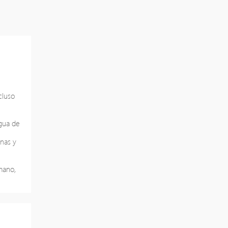
cluso
gua de
nas y
mano,