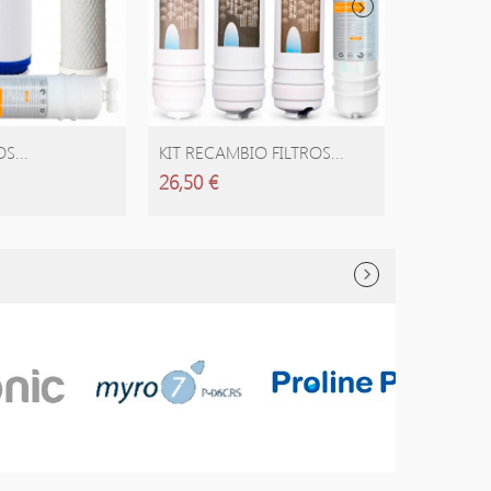
 CARRITO
AÑADIR CARRITO
AÑA
S...
KIT RECAMBIO FILTROS...
KIT 4 FIL
26,50 €
49,23 €