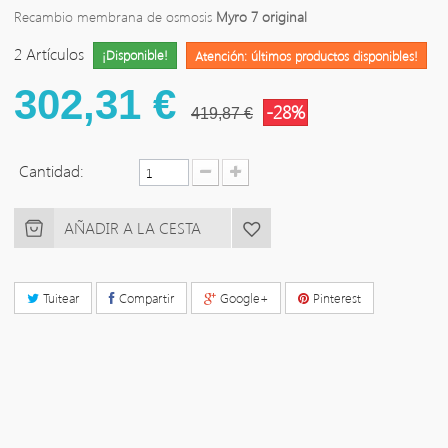
Recambio membrana de osmosis
Myro 7 original
2
Artículos
¡Disponible!
Atención: últimos productos disponibles!
302,31 €
-28%
419,87 €
Cantidad:
AÑADIR A LA CESTA
Tuitear
Compartir
Google+
Pinterest