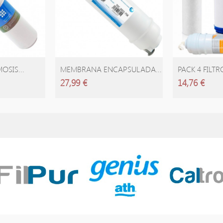
ARRITO
AÑADIR CARRITO
AÑADIR
SIS...
MEMBRANA ENCAPSULADA...
PACK 4 FILTRO
27,99 €
14,76 €