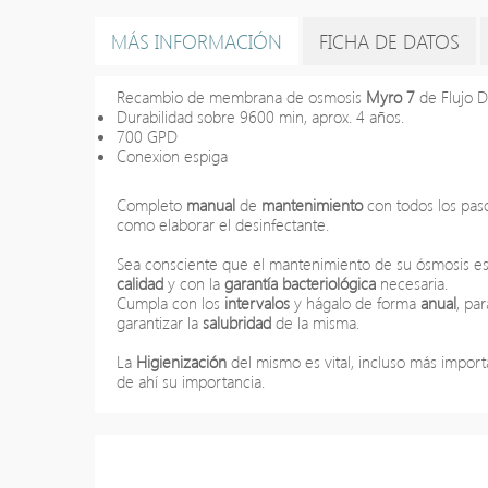
MÁS INFORMACIÓN
FICHA DE DATOS
Recambio de membrana de osmosis
Myro 7
de Flujo D
Durabilidad sobre 9600 min, aprox. 4 años.
700 GPD
Conexion espiga
Completo
manual
de
mantenimiento
con todos los paso
como elaborar el desinfectante.
Sea consciente que el mantenimiento de su ósmosis es
calidad
y con la
garantía bacteriológica
necesaria.
Cumpla con los
intervalos
y hágalo de forma
anual
, pa
garantizar la
salubridad
de la misma.
La
Higienización
del mismo es vital, incluso más impor
de ahí su importancia.