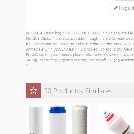
Haga cl
007-2014 PrestaShop * * NOTICE OF LICENSE * * This source file i
file LICENSE.txt. * It is also available through the world-wide-web
the license and are unable to * obtain it through the world-wide
immediately. * * DISCLAIMER * * Do not edit or add to this file i
PrestaShop for your * needs please refer to http://www.prestash
SA * @license http://opensource.org/licenses/afl-3.0.php Academi
*}
30 Productos Similares