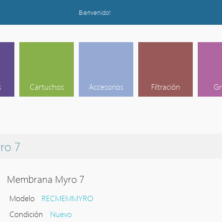
Bienvenido!
s
Cartuchos
Accesorios
Filtración
Gr
ro 7
Membrana Myro 7
Modelo
RECMEMMYRO
Condición
Nuevo