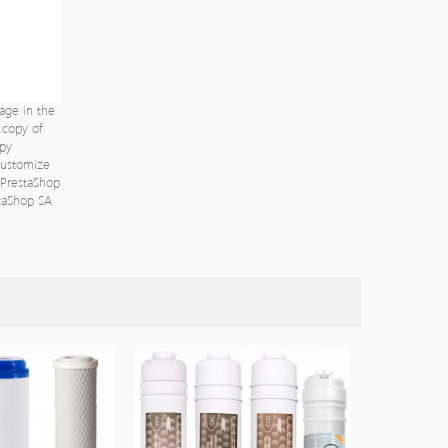
age in the
a copy of
py
 customize
PrestaShop
staShop SA