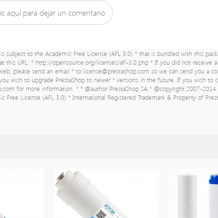
ic aquí para dejar un comentario
s subject to the Academic Free License (AFL 3.0) * that is bundled with this pack
 at this URL: * http://opensource.org/licenses/afl-3.0.php * If you did not receive 
-web, please send an email * to
license@prestashop.com
so we can send you a co
f you wish to upgrade PrestaShop to newer * versions in the future. If you wish to
op.com for more information. * * @author PrestaShop SA
* @copyright 2007-2014 
c Free License (AFL 3.0) * International Registered Trademark & Property of Pre