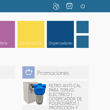
ifería
Contra La Cal
Dispensadores
Promociones
FILTRO ANTI-CAL
PARA TERMO
ELÉCTRICO |
DOSIFICADOR DE
POLIFOSFATOS |
PROTECCIÓN Y