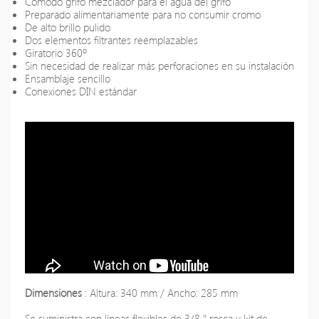
Cómodo grifo mezclador para el agua del grifo
Preparado alimentariamente para no consumir cromo
De alto brillo pulido
Dos elementos filtrantes reemplazables
Giratorio 360º
Sin necesidad de realizar más perforaciones en su instalación
Ensamblaje sencillo
Conexiones DIN estándar
Dimensiones
: Altura: 340 mm / Ancho: 285 mm
Se suministra con líneas flexibles de 3/8 " rosca y kit de