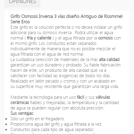
OPINIONES
Grifo Osmosis Inversa 3 vías diseño Antiguo de Rosmmel
Serie Eros
Este grifo es la solución perfecta si no desea instalar un grifo
adicional para su ósmosis inversa . Podrá utilizar
el agua
normal (
fría y caliente
) y el agua filtrada por la
osmosis
con
el mismo grifo.
Los conductos están separados
individualmente
de manera que
no es posible
mezclar el
agua filtrada con el agua de red normal.
La cuidadosa selección de materiales
de la más
alta calidad
garantizan un uso duradero y probado. Su fiable fabricación
hacen de este
,
un producto de alta calidad que va a
satisfacer con facilidad las exigencias de todos los días.
Realizado en latón pesado y cromo y con un acabado en
su
superficie
muy resistente que garantizan una larga vida.
Mediante la tecnología para un uso
fácil
y sus
válvulas
cerámicas
fiables y mejoradas, la temperatura y la cantidad
de agua se pueden regular con absoluta precisión.
Sus ventajas:
S
ólo un grifo en el fregadero
Proporciona
agua del grifo y agua filtrada a la vez
Conductos para cada tipo de agua separados