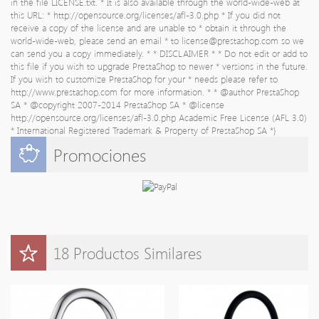
in the file LICENSE.txt. * It is also available through the world-wide-web at
this URL: * http://opensource.org/licenses/afl-3.0.php * If you did not
receive a copy of the license and are unable to * obtain it through the
world-wide-web, please send an email * to
license@prestashop.com
so we
can send you a copy immediately. * * DISCLAIMER * * Do not edit or add to
this file if you wish to upgrade PrestaShop to newer * versions in the future.
If you wish to customize PrestaShop for your * needs please refer to
http://www.prestashop.com for more information. * * @author PrestaShop
SA
* @copyright 2007-2014 PrestaShop SA * @license
http://opensource.org/licenses/afl-3.0.php Academic Free License (AFL 3.0)
* International Registered Trademark & Property of PrestaShop SA *}
Promociones
18 Productos Similares